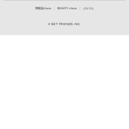
情報誌chaoo
BEAUTY chaoo
ぶらりん
© NET FRIENDS INC.