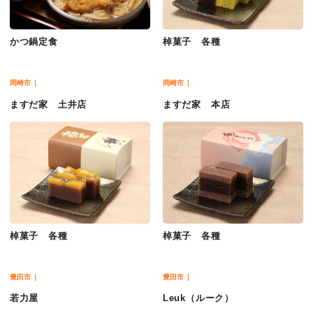
かつ鍋定食
棹菓子 各種
岡崎市
岡崎市
ますだ家 土井店
ますだ家 本店
棹菓子 各種
棹菓子 各種
豊田市
豊田市
若力屋
Leuk（ルーク）