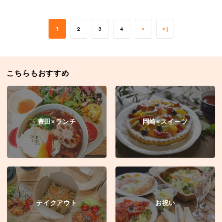
1
2
3
4
＞
＞|
こちらもおすすめ
豊田×ランチ
岡崎×スイーツ
テイクアウト
お祝い