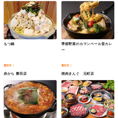
もつ鍋
季節野菜のカマンベール昔カレ
ー
豊田市
豊田市
赤から 豊田店
焼肉きんぐ 元町店