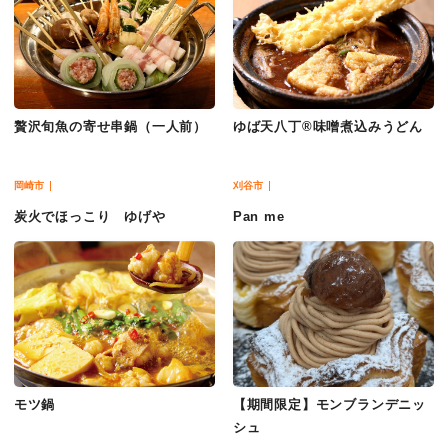
贅沢旬魚の寄せ串鍋（一人前）
ゆば天八丁®味噌煮込みうどん
岡崎市
刈谷市
炭火でほっこり ゆげや
Pan me
モツ鍋
【期間限定】モンブランデニッ
シュ