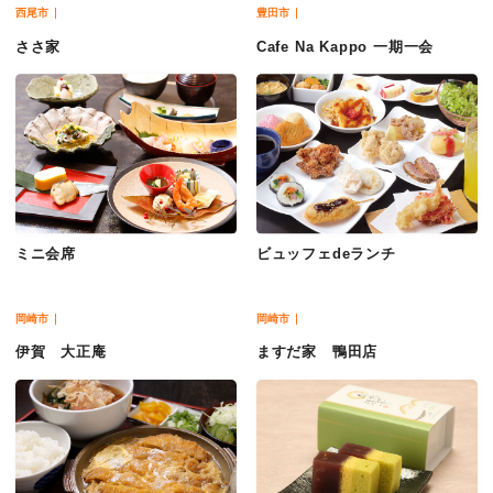
西尾市
豊田市
ささ家
Cafe Na Kappo 一期一会
ミニ会席
ビュッフェdeランチ
岡崎市
岡崎市
伊賀 大正庵
ますだ家 鴨田店