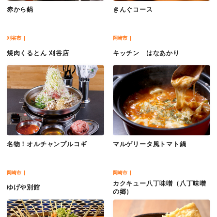
赤から鍋
きんぐコース
刈谷市
岡崎市
焼肉くるとん 刈谷店
キッチン はなあかり
名物！オルチャンプルコギ
マルゲリータ風トマト鍋
岡崎市
岡崎市
カクキュー八丁味噌（八丁味噌
ゆげや別館
の郷）