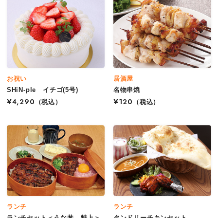
お祝い
居酒屋
SHiN-ple イチゴ(5号)
名物串焼
¥4,290
（税込）
¥120
（税込）
ランチ
ランチ
ランチセット＜うな丼 特上＞
タンドリーチキンセット