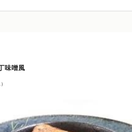
丁味噌風
込）