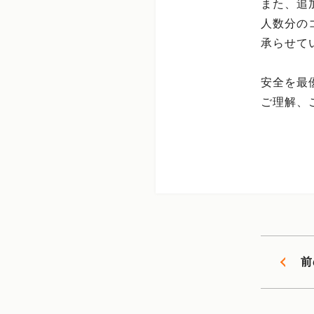
また、追
人数分の
承らせて
安全を最
ご理解、
前