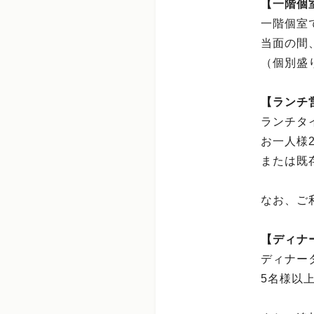
【一階個
一階個室
当面の間
（個別盛
【ランチ
ランチタ
お一人様2
または既
なお、ご
【ディナ
ディナー
5名様以