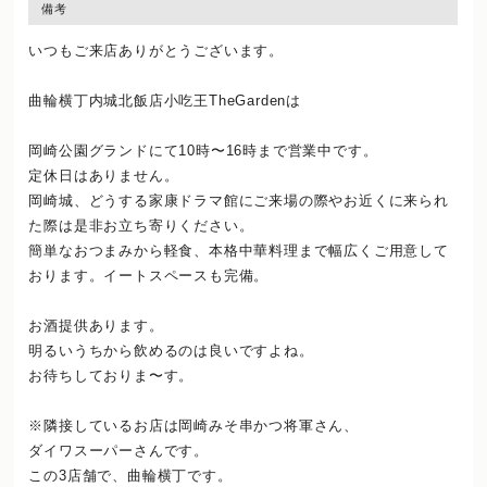
備考
いつもご来店ありがとうございます。
曲輪横丁内城北飯店小吃王TheGardenは
岡崎公園グランドにて10時〜16時まで営業中です。
定休日はありません。
岡崎城、どうする家康ドラマ館にご来場の際やお近くに来られ
た際は是非お立ち寄りください。
簡単なおつまみから軽食、本格中華料理まで幅広くご用意して
おります。イートスペースも完備。
お酒提供あります。
明るいうちから飲めるのは良いですよね。
お待ちしておりま〜す。
※隣接しているお店は岡崎みそ串かつ将軍さん、
ダイワスーパーさんです。
この3店舗で、曲輪横丁です。