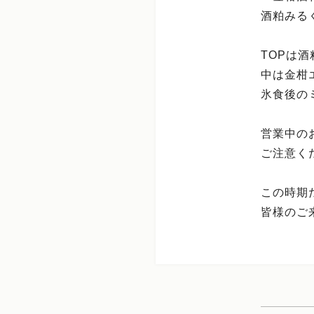
酒粕みる
TOPは
中は金柑
氷食後の
営業中の
ご注意く
この時期
皆様のご