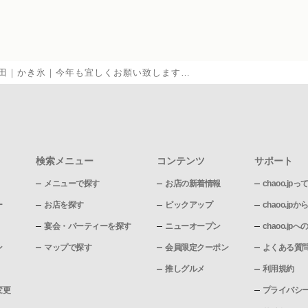
田｜かき氷｜今年も宜しくお願い致します…
検索メニュー
コンテンツ
サポート
メニューで探す
お店の新着情報
chaoo.jpっ
ー
お店を探す
ピックアップ
chaoo.j
宴会・パーティーを探す
ニューオープン
chaoo.j
ン
マップで探す
会員限定クーポン
よくある質
推しグルメ
利用規約
変更
プライバシ