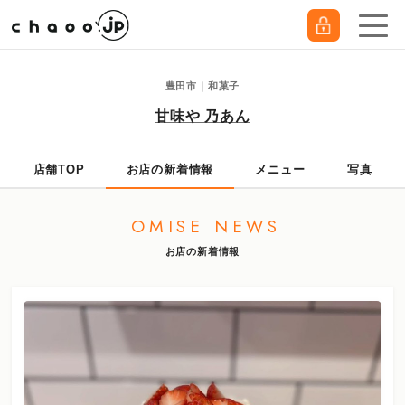
豊田市｜和菓子
甘味や 乃あん
店舗TOP
お店の新着情報
メニュー
写真
OMISE NEWS
お店の新着情報