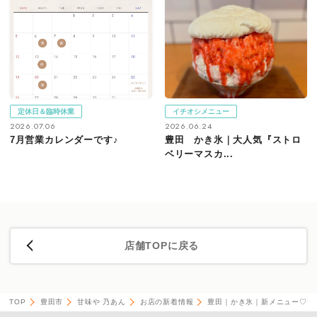
定休日＆臨時休業
イチオシメニュー
2026.07.06
2026.06.24
7月営業カレンダーです♪
豊田 かき氷｜大人気『ストロ
ベリーマスカ...
店舗TOPに戻る
TOP
豊田市
甘味や 乃あん
お店の新着情報
豊田｜かき氷｜新メニュー♡い