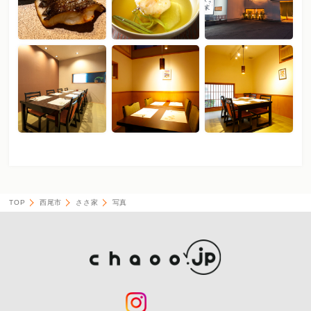
TOP
西尾市
ささ家
写真