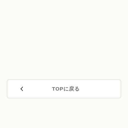
TOPに戻る