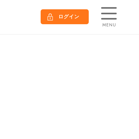
ログイン
MENU