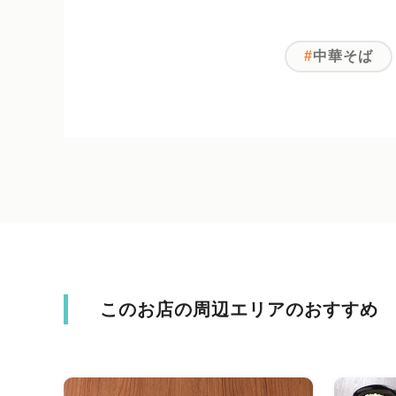
中華そば
このお店の周辺エリアのおすすめ