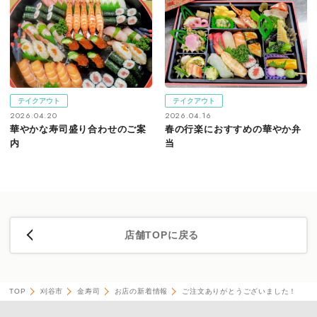
テイクアウト
テイクアウト
2026.04.20
2026.04.16
華やかな寿司盛り合わせのご案
春の行楽におすすめの華やか弁
内
当
店舗TOPに戻る
TOP
刈谷市
金寿司
お店の新着情報
ご注文ありがとうございました！