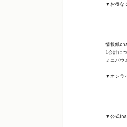
▼お得な
情報紙ch
1会計につ
ミニバウ
▼オンラ
▼公式Inst