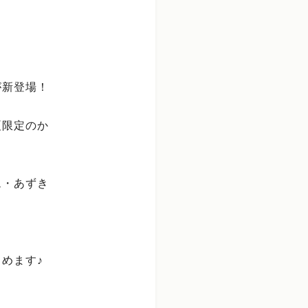
が新登場！
夏限定のか
ム・あずき
。
めます♪