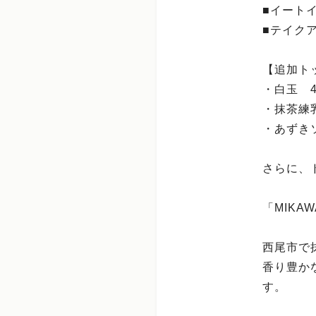
■イートイ
■テイクア
【追加ト
・白玉 
・抹茶練
・あずき
さらに、
「MIKA
西尾市で抹
香り豊か
す。