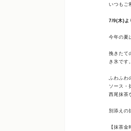
いつもご
7/9(木
今年の夏
挽きたて
き氷です
ふわふわ
ソース・
西尾抹茶
別添えの
【抹茶金