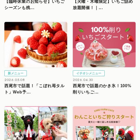
【臨時休業のお知らせ】いちご
【火曜・木曜限定】いちご詰め
シーズンも残...
放題開催！｜...
新メニュー
イチオシメニュー
2026.05.08
2026.04.30
西尾市で話題！「こぼれ苺タル
西尾市で話題のかき氷！100%
ト」Web予...
削りいちご...