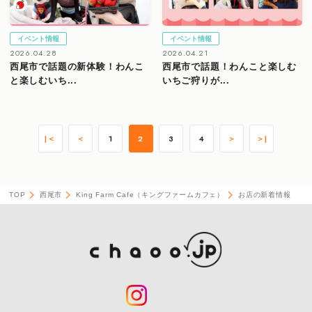
イベント情報
イベント情報
2026.04.28
2026.04.21
西尾市で話題の新体験！わんこ
西尾市で話題！わんこと楽しむ
と楽しむいち...
いちご狩りが...
|＜
＜
1
2
3
4
＞
＞|
TOP
西尾市
King Farm Cafe（キングファームカフェ）
お店の新着情報