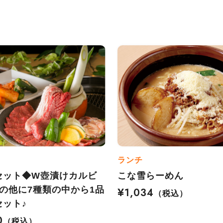
ランチ
セット◆W壺漬けカルビ
こな雪らーめん
品の他に7種類の中から1品
¥1,034
（税込）
セット♪
0
（税込）