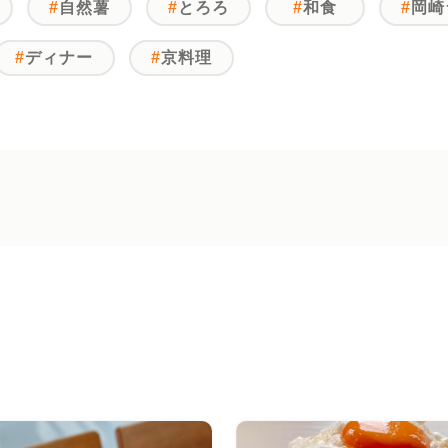
自然薯
とろろ
和食
岡崎
ディナー
京料理