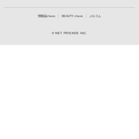
情報誌chaoo
BEAUTY chaoo
ぶらりん
© NET FRIENDS INC.