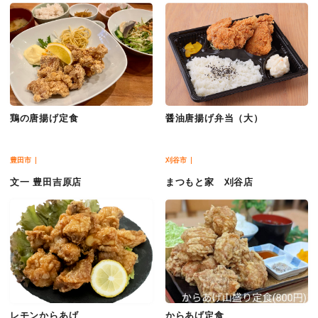
鶏の唐揚げ定食
醤油唐揚げ弁当（大）
豊田市
刈谷市
文一 豊田吉原店
まつもと家 刈谷店
レモンからあげ
からあげ定食