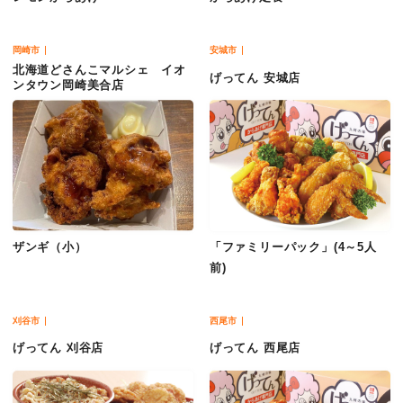
岡崎市
安城市
北海道どさんこマルシェ イオ
げってん 安城店
ンタウン岡崎美合店
ザンギ（小）
「ファミリーパック」(4～5人
前)
刈谷市
西尾市
げってん 刈谷店
げってん 西尾店