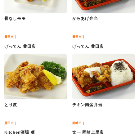
骨なしモモ
からあげ弁当
豊田市
豊田市
げってん 豊田店
げってん 豊田店
とり皮
チキン南蛮弁当
豊田市
岡崎市
Kitchen酒場 凛
文一 岡崎上里店