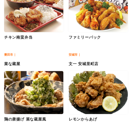
チキン南蛮弁当
ファミリーパック
豊田市
安城市
菜な蔵屋
文一 安城里町店
鶏の唐揚げ 菜な蔵屋風
レモンからあげ