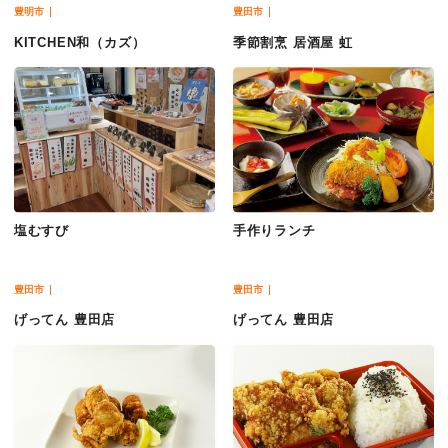
豊明市
豊田市
KITCHEN和（カズ）
季節割烹 居酒屋 虹
塩むすび
手作りランチ
豊田市
豊田市
げってん 豊田店
げってん 豊田店