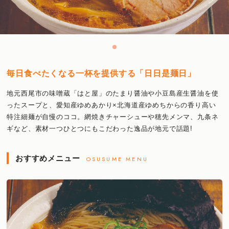
毎日食べたくなる一杯を提供する「日日是麺日」
地元西尾市の味噌蔵「はと屋」のたまり醤油や小豆島産生醤油を使
ったスープと、愛知産ゆめあかり×北海道産ゆめちからの香り高い
特注細麺が自慢のココ。網焼きチャーシューや穂先メンマ、九条ネ
ギなど、素材一つひとつにもこだわった逸品が地元で話題!
おすすめメニュー
OSUSUME MENU