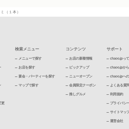
ドミ（１本）
検索メニュー
コンテンツ
サポート
メニューで探す
お店の新着情報
chaoo.jpっ
ー
お店を探す
ピックアップ
chaoo.j
宴会・パーティーを探す
ニューオープン
chaoo.j
ン
マップで探す
会員限定クーポン
よくある質
推しグルメ
利用規約
変更
プライバシ
サイトマッ
運営会社