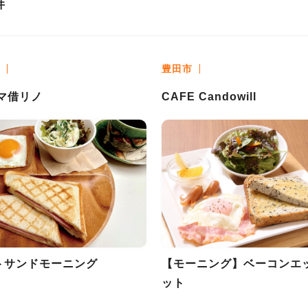
件
豊田市
 マ借リノ
CAFE Candowill
トサンドモーニング
【モーニング】ベーコンエ
ット