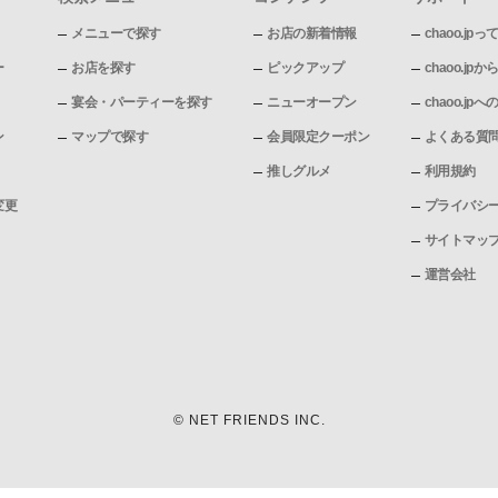
メニューで探す
お店の新着情報
chaoo.jpっ
ー
お店を探す
ピックアップ
chaoo.j
宴会・パーティーを探す
ニューオープン
chaoo.j
ン
マップで探す
会員限定クーポン
よくある質
推しグルメ
利用規約
変更
プライバシ
サイトマッ
運営会社
© NET FRIENDS INC.