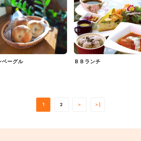
ンベーグル
ＢＢランチ
1
2
＞
＞|