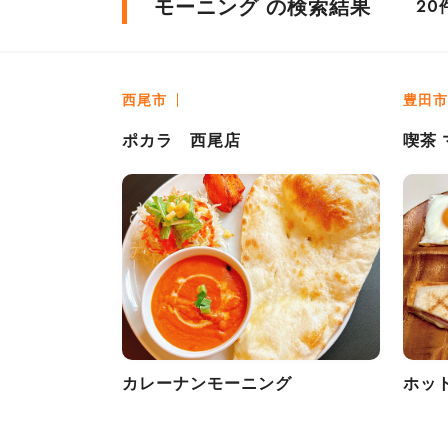
モーニング の検索結果
20
西尾市
豊田市
ポカラ 西尾店
喫茶
カレーナンモーニング
ホッ