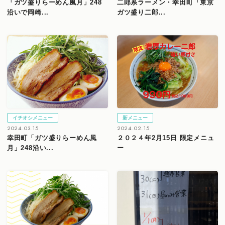
「ガツ盛りらーめん風月」248
二郎系ラーメン・幸田町「東京
沿いで岡崎...
ガツ盛り二郎...
イチオシメニュー
新メニュー
2024.03.15
2024.02.15
幸田町「ガツ盛りらーめん風
２０２４年2月15日 限定メニュ
月」248沿い...
ー