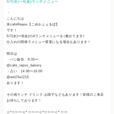
5/7(水)〜9(金)ランチメニュー
・
こんにちは
米caféRepos【こめかふぇるぽ】
です！
5/7(水)〜9(金)のAランチメニューを⇧載せてます⇧
仕入れの関係でメニュー変更になる場合もあります！
明日は
・パン販売 9:30〜
@cafe_repos_bakery
・占い 14:00〜16:00
@aoi23a1215
あります！
その他ランチ.ドリンク.お団子などもあります！皆様のご来店
お待ちしております！
☆*ーーー☆* ーーー☆*ーーー☆* ーー