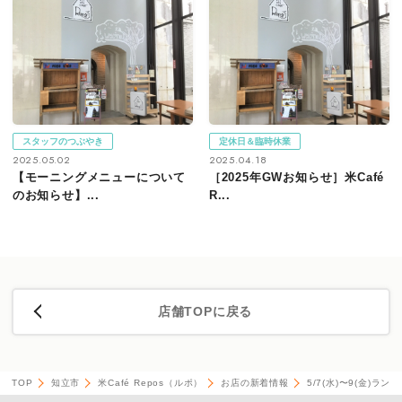
スタッフのつぶやき
定休日＆臨時休業
2025.05.02
2025.04.18
【モーニングメニューについて
［2025年GWお知らせ］米Café
のお知らせ】...
R...
店舗TOPに戻る
TOP
知立市
米Café Repos（ルポ）
お店の新着情報
5/7(水)〜9(金)ラ