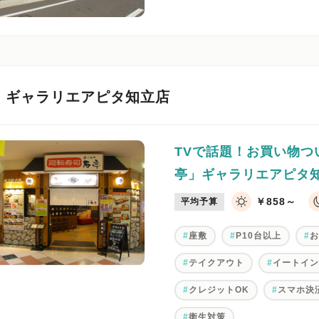
 ギャラリエアピタ知立店
TVで話題！お買い物
亭」ギャラリエアピタ
￥858～
平均予算
座敷
P10台以上
テイクアウト
イートイ
クレジットOK
スマホ決
衛生対策