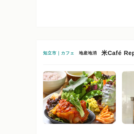
米Café R
知立市｜カフェ
地産地消