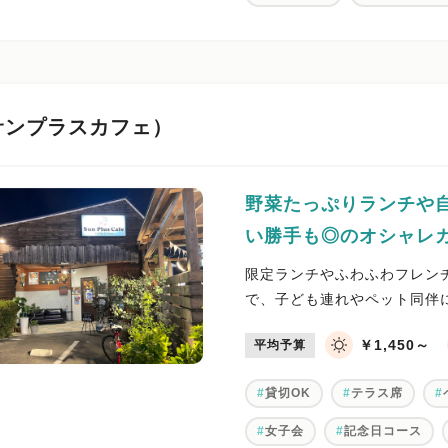
fe（サンプラスカフェ）
野菜たっぷりランチや
い勝手も◎のオシャレ
限定ランチやふわふわフレン
で、子ども連れやペット同伴
￥1,450～
平均予算
貸切OK
テラス席
女子会
記念日コース