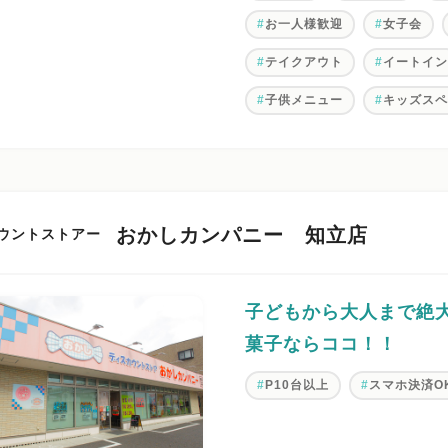
お一人様歓迎
女子会
テイクアウト
イートイ
子供メニュー
キッズス
おかしカンパニー 知立店
ウントストアー
子どもから大人まで絶
菓子ならココ！！
P10台以上
スマホ決済O