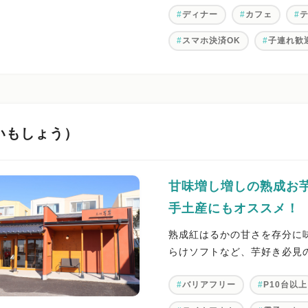
ディナー
カフェ
スマホ決済OK
子連れ歓
いもしょう）
甘味増し増しの熟成お
手土産にもオススメ！
熟成紅はるかの甘さを存分に
らけソフトなど、芋好き必見
バリアフリー
P10台以上