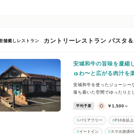
カントリーレストラン パスタ＆
老舗癒しレストラン
安城和牛の旨味を凝縮
ゅわ〜と広がる肉汁を
安城和牛を使ったジューシー
落ち着いた空間でゆったりと
￥1,500～
平均予算
バリアフリー
P10台以上
イートイン
スマホ決済O