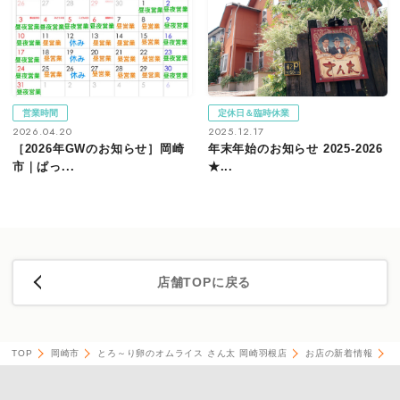
営業時間
定休日＆臨時休業
2026.04.20
2025.12.17
［2026年GWのお知らせ］岡崎
年末年始のお知らせ 2025-2026
市｜ぱっ...
★...
店舗TOPに戻る
TOP
岡崎市
とろ～り卵のオムライス さん太 岡崎羽根店
お店の新着情報
［