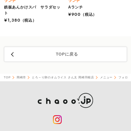
ランチ
ランチ
鉄板あんかけスパ サラダセッ
Aランチ
ト
¥900
（税込）
¥1,380
（税込）
TOPに戻る
TOP
岡崎市
とろ～り卵のオムライス さん太 岡崎羽根店
メニュー
フォロワ