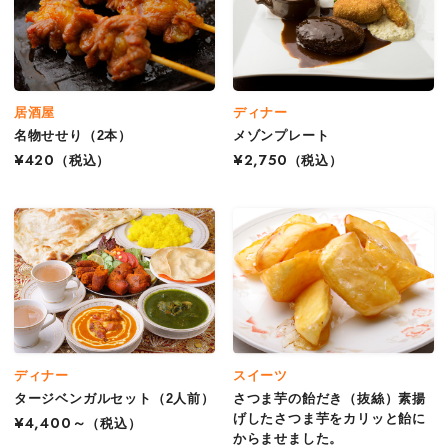
居酒屋
ディナー
名物せせり（2本）
メゾンプレート
¥420
（税込）
¥2,750
（税込）
ディナー
スイーツ
タージベンガルセット（2人前）
さつま芋の飴だき（抜絲）素揚
げしたさつま芋をカリッと飴に
¥4,400～
（税込）
からませました。