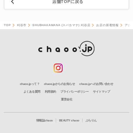
店舗TOPに戻る
TOP
刈谷市
SHUBHAKAMANA (スバカマナ) 刈谷店
お店の新着情報
アニ
chaoo.jpって？
chaoo.jpからのお知らせ
chaoo.jpへのお問い合わせ
よくある質問
利用規約
プライバシーポリシー
サイトマップ
運営会社
情報誌chaoo
BEAUTY chaoo
ぶらりん