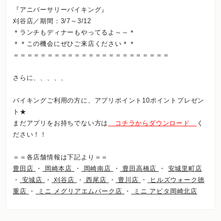
『アニバーサリーバイキング』
刈谷店／期間：3/7～3/12
＊ランチもディナーもやってるよ～～＊
＊＊この機会にぜひご来店ください＊＊
＝＝＝＝＝＝＝＝＝＝＝＝＝＝＝＝＝＝＝＝＝＝＝
さらに、、、、、
バイキングご利用の方に、アプリポイント10ポイントプレゼン
ト★
まだアプリをお持ちでない方は
コチラからダウンロード
く
ださい！！
＝＝各店舗情報は下記より＝＝
豊田店
・
岡崎本店
・
岡崎南店
・
豊田高橋店
・
安城里町店
・
安城店
・
刈谷店
・
西尾店
・
豊川店
・
ヒルズウォーク徳
重店
・
ミニ メグリアエムパーク店
・
ミニ アピタ岡崎北店