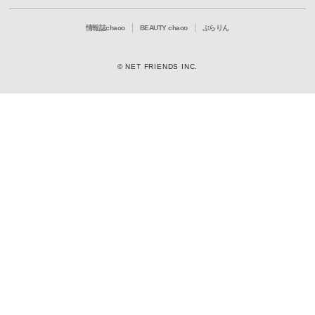
情報誌chaoo
BEAUTY chaoo
ぶらりん
© NET FRIENDS INC.