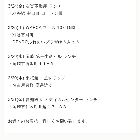
3/24(金) 友楽不動産 ランチ
・刈谷駅 中山町 ローソン横
3/25(土) WAFCA フェス 10～15時
・刈谷市司町
・DENSOふれあいプラザゆうきそう
3/29(水) 岡崎 第一生命ビル ランチ
・岡崎市唐沢町１１−５
3/30(木) 東桜第一ビル ランチ
・名古屋東桜 高岳近く
3/31(金) 愛知医大 メディカルセンター ランチ
・岡崎市仁木町川越１７−３３
お近くのお客様、宜しくお願い致します。