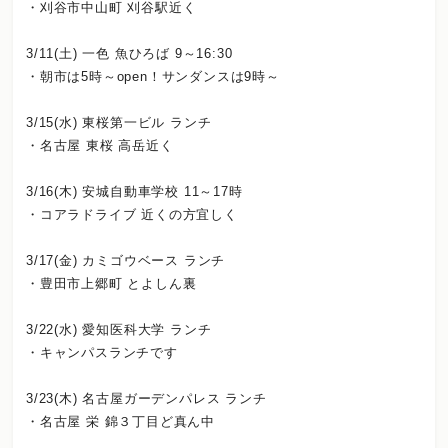
・刈谷市中山町 刈谷駅近く
3/11(土) 一色 魚ひろば 9～16:30
・朝市は5時～open！サンダンスは9時～
3/15(水) 東桜第一ビル ランチ
・名古屋 東桜 高岳近く
3/16(木) 安城自動車学校 11～17時
・コアラドライブ 近くの方宜しく
3/17(金) カミゴウベース ランチ
・豊田市上郷町 とよしん裏
3/22(水) 愛知医科大学 ランチ
・キャンパスランチです
3/23(木) 名古屋ガーデンパレス ランチ
・名古屋 栄 錦３丁目ど真ん中