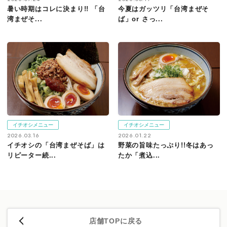
暑い時期はコレに決まり!! 「台
今夏はガッツリ「台湾まぜそ
湾まぜそ...
ば」or さっ...
イチオシメニュー
イチオシメニュー
2026.03.16
2026.01.22
イチオシの「台湾まぜそば」は
野菜の旨味たっぷり!!冬はあっ
リピーター続...
たか「煮込...
店舗TOPに戻る