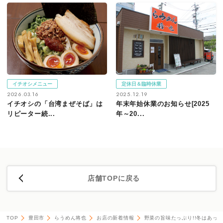
イチオシメニュー
定休日＆臨時休業
2026.03.16
2025.12.19
イチオシの「台湾まぜそば」は
年末年始休業のお知らせ[2025
リピーター続...
年～20...
店舗TOPに戻る
TOP
豊田市
らうめん将也
お店の新着情報
野菜の旨味たっぷり!!冬はあっ