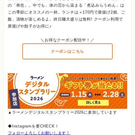
の「将也」。中でも、体の芯から温まる「煮込みらうめん」は
この季節にオススメの一杯。ランチは＋170円で唐揚げ2個、ご
飯、漬物が楽しめるよ。終日麺大盛りは無料! クーポン利用で
唐揚げや餃子がお得に♪
＼お得なクーポン配信中！／
クーポンはこちら
▲ラーメンデジタルスタンプラリー2026に参加しています
◆Instagramを要CHECK！
フォローよろしくお願いします！