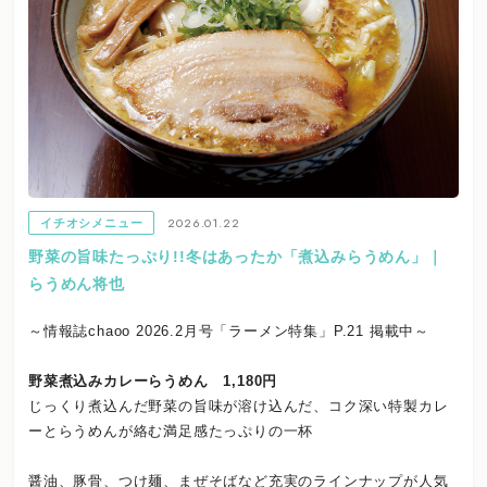
2026.01.22
イチオシメニュー
野菜の旨味たっぷり!!冬はあったか「煮込みらうめん」｜
らうめん将也
～情報誌chaoo 2026.2月号「ラーメン特集」P.21 掲載中～
野菜煮込みカレーらうめん 1,180円
じっくり煮込んだ野菜の旨味が溶け込んだ、コク深い特製カレ
ーとらうめんが絡む満足感たっぷりの一杯
醤油、豚骨、つけ麺、まぜそばなど充実のラインナップが人気