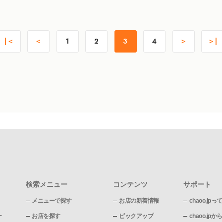
|＜
＜
1
2
3
4
＞
＞|
検索メニュー
コンテンツ
サポート
メニューで探す
お店の新着情報
chaoo.jpっ
ー
お店を探す
ピックアップ
chaoo.j