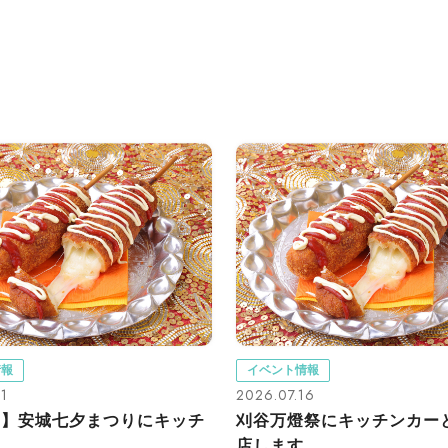
情報
イベント情報
21
2026.07.16
回】安城七夕まつりにキッチ
刈谷万燈祭にキッチンカー
店します...