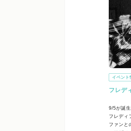
イベント
フレデ
9/5が
フレディ
ファンと