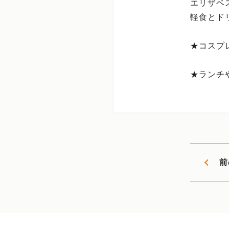
エリザベ
軽食とドリ
★コスプ
★ランチ
前