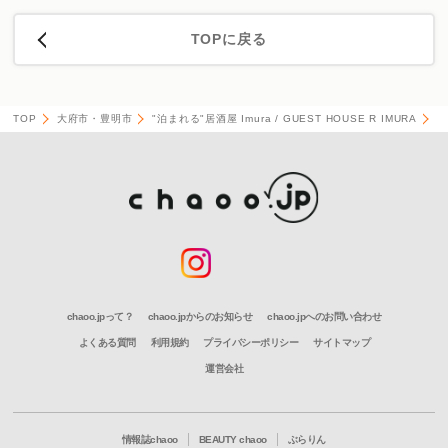
TOPに戻る
TOP
大府市・豊明市
"泊まれる"居酒屋 Imura / GUEST HOUSE R IMURA
I
chaoo.jpって？
chaoo.jpからのお知らせ
chaoo.jpへのお問い合わせ
よくある質問
利用規約
プライバシーポリシー
サイトマップ
運営会社
情報誌chaoo
BEAUTY chaoo
ぶらりん