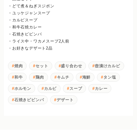
・どて煮＆ねぎスジポン
・ユッケジャンスープ
・カルビスープ
・和牛石焼カレー
・石焼きビビンバ
・ライス中・ワカメスープ2人前
・お好きなデザート2品
焼肉
セット
盛り合わせ
壺漬けカルビ
和牛
鶏肉
キムチ
海鮮
タン塩
ホルモン
カルビ
スープ
カレー
石焼きビビンバ
デザート