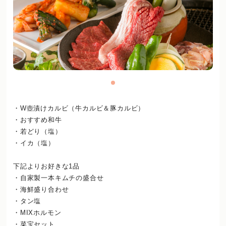
・W壺漬けカルビ（牛カルビ＆豚カルビ）
・おすすめ和牛
・若どり（塩）
・イカ（塩）
下記よりお好きな1品
・自家製一本キムチの盛合せ
・海鮮盛り合わせ
・タン塩
・MIXホルモン
・菜宝セット