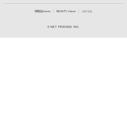
情報誌chaoo
BEAUTY chaoo
ぶらりん
© NET FRIENDS INC.