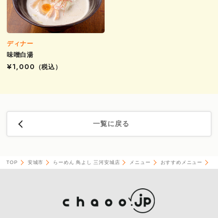
ディナー
味噌白湯
¥1,000
（税込）
一覧に戻る
TOP
安城市
らーめん 鳥よし 三河安城店
メニュー
おすすめメニュー
つ