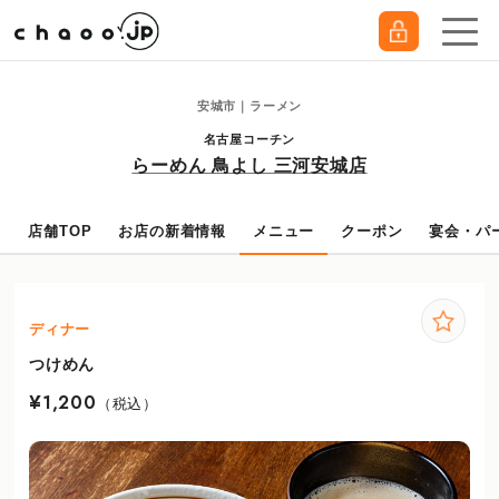
安城市｜ラーメン
名古屋コーチン
らーめん 鳥よし 三河安城店
店舗TOP
お店の新着情報
メニュー
クーポン
宴会・パ
ディナー
つけめん
¥1,200
（税込）