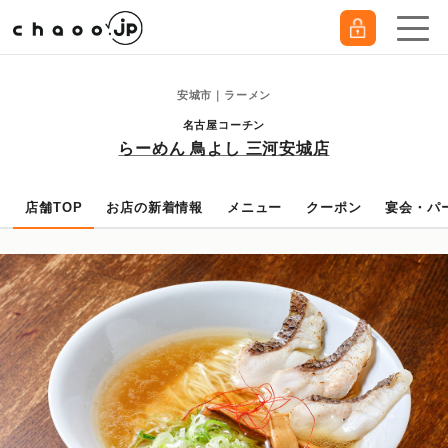
安城市｜ラーメン
名古屋コーチン
らーめん 鳥よし 三河安城店
店舗TOP
お店の新着情報
メニュー
クーポン
宴会・パ