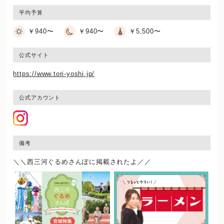
平均予算
￥940〜
￥940〜
￥5,500〜
公式サイト
https://www.tori-yoshi.jp/
公式アカウント
備考
＼＼西三河ぐるめさんぽに掲載されたよ／／