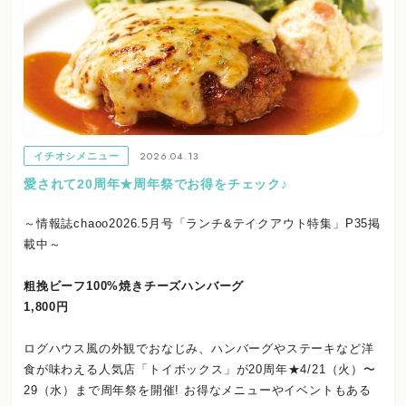
2026.04.13
イチオシメニュー
愛されて20周年★周年祭でお得をチェック♪
～情報誌chaoo2026.5月号「ランチ&テイクアウト特集」P35掲
載中～
粗挽ビーフ100%焼きチーズハンバーグ
1,800円
ログハウス風の外観でおなじみ、ハンバーグやステーキなど洋
食が味わえる人気店「トイボックス」が20周年★4/21（火）〜
29（水）まで周年祭を開催! お得なメニューやイベントもある