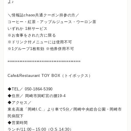
よ♪
＼情報誌chaoo共通クーポン持参の方／
コーヒー・紅茶・アップルジュース・ウーロン茶
いずれか 1杯サービス
※お食事をされた方に限る
※ドリンク付メニューには使用不可
※1グループ1枚有効 ※他券併用不可
*******************************************
Cafe&Restaurant TOY BOX（トイボックス）
◆TEL／ 050-1864-5390
◆住所／ 岡崎市洞町宮の腰19-4
◆アクセス／
東名高速「岡崎I.C.」より車で5分／岡崎中央総合公園・岡崎市
民病院下
◆営業時間
ランチ/11:00～15:00（O.S.14:30）