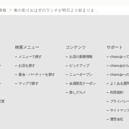
情報
春の彩りおはぎのランチが明日より始まりま…
検索メニュー
コンテンツ
サポート
メニューで探す
お店の新着情報
chaoo.jpっ
ー
お店を探す
ピックアップ
chaoo.j
宴会・パーティーを探す
ニューオープン
chaoo.j
ン
マップで探す
会員限定クーポン
よくある質
推しグルメ
利用規約
変更
プライバシ
サイトマッ
運営会社