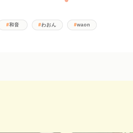
和音
わおん
waon