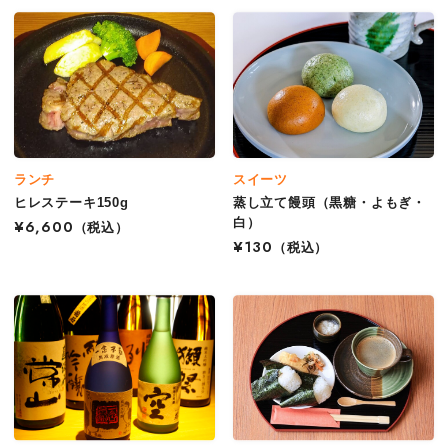
ランチ
スイーツ
ヒレステーキ150g
蒸し立て饅頭（黒糖・よもぎ・
白）
¥6,600
（税込）
¥130
（税込）