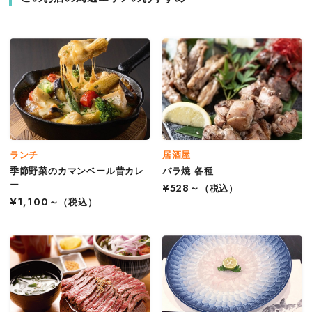
ランチ
居酒屋
季節野菜のカマンベール昔カレ
バラ焼 各種
ー
¥528～
（税込）
¥1,100～
（税込）