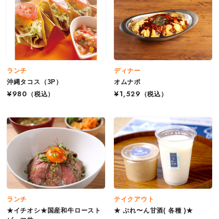
ランチ
ディナー
沖縄タコス（3P）
オムナポ
¥980
（税込）
¥1,529
（税込）
ランチ
テイクアウト
★イチオシ★国産和牛ロースト
★ ぷれ〜ん甘酒( 各種 )★