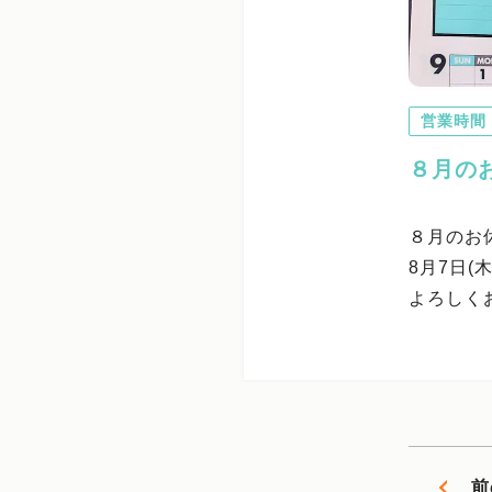
営業時間
８月の
８月のお
8月7日(
よろしく
前