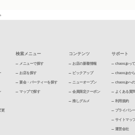
み
検索メニュー
コンテンツ
サポート
メニューで探す
お店の新着情報
chaoo.jpっ
ー
お店を探す
ピックアップ
chaoo.j
宴会・パーティーを探す
ニューオープン
chaoo.j
ン
マップで探す
会員限定クーポン
よくある質
推しグルメ
利用規約
変更
プライバシ
サイトマッ
運営会社