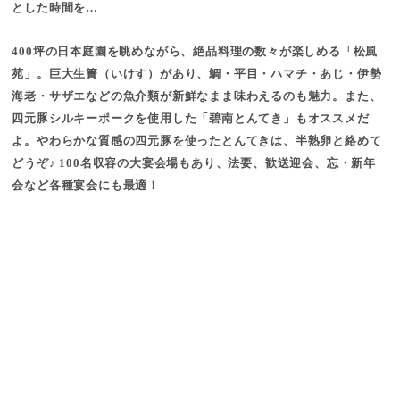
とした時間を…
400坪の日本庭園を眺めながら、絶品料理の数々が楽しめる「松風
苑」。巨大生簀（いけす）があり、鯛・平目・ハマチ・あじ・伊勢
海老・サザエなどの魚介類が新鮮なまま味わえるのも魅力。また、
四元豚シルキーポークを使用した「碧南とんてき」もオススメだ
よ。やわらかな質感の四元豚を使ったとんてきは、半熟卵と絡めて
どうぞ♪ 100名収容の大宴会場もあり、法要、歓送迎会、忘・新年
会など各種宴会にも最適！