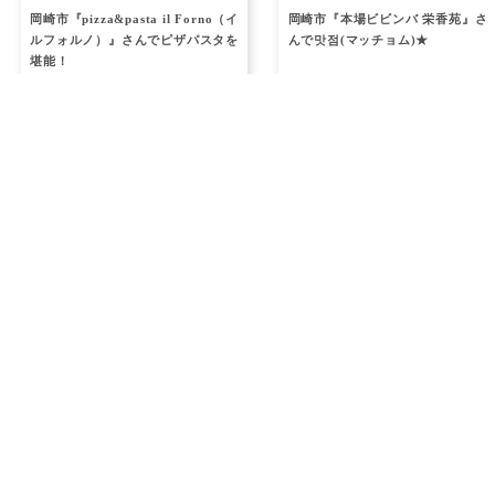
岡崎市『pizza&pasta il Forno（イ
岡崎市『本場ビビンバ 栄香苑』さ
ルフォルノ）』さんでピザパスタを
んで맛점(マッチョム)★
堪能！
その他関連記事
ランチ
ランチ
2022.10.10
2020.09.07
【2022年下半期】安城のおすすめ
豊田市『RESTAURANT CAFE
ラーメンまとめ
ISHIKAWA』さんでシェアして味
わうペアランチ◆