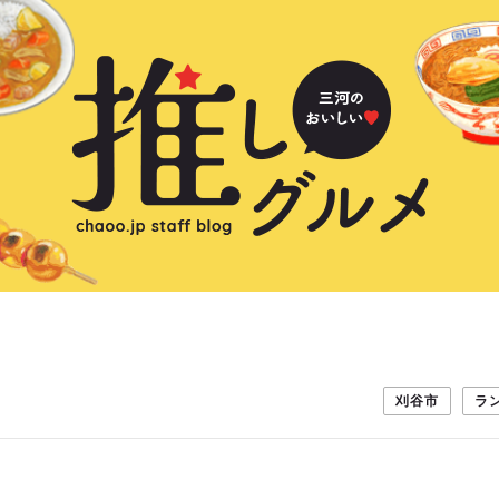
刈谷市
ラ