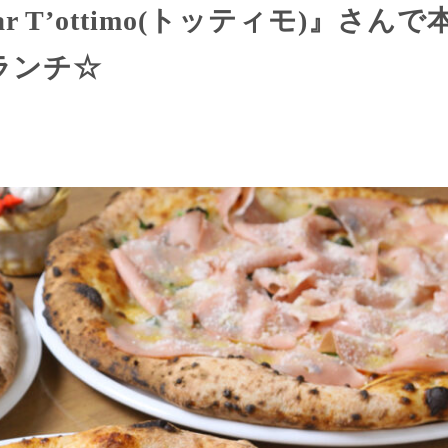
Bar T’ottimo(トッティモ)』さんで
ランチ☆