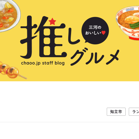
知立市
ラ