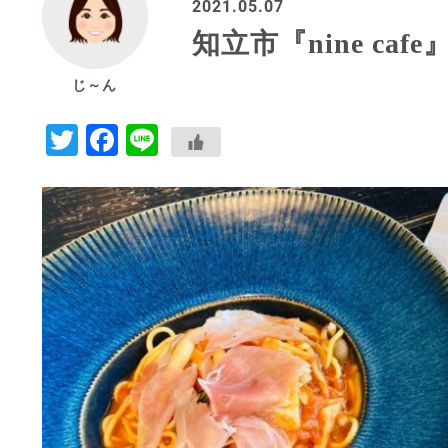
2021.05.07
知立市『nine ca
じ～ん
Twitter
Facebook
Line