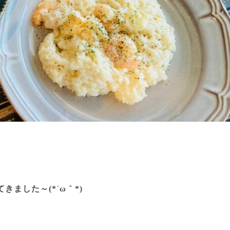
きました～(*´ω｀*)