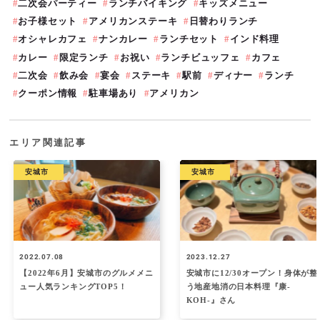
二次会パーティー
ランチバイキング
キッズメニュー
お子様セット
アメリカンステーキ
日替わりランチ
オシャレカフェ
ナンカレー
ランチセット
インド料理
カレー
限定ランチ
お祝い
ランチビュッフェ
カフェ
二次会
飲み会
宴会
ステーキ
駅前
ディナー
ランチ
クーポン情報
駐車場あり
アメリカン
エリア関連記事
安城市
安城市
2022.07.08
2023.12.27
【2022年6月】安城市のグルメメニ
安城市に12/30オープン！身体が整
ュー人気ランキングTOP5！
う地産地消の日本料理『康-
KOH-』さん