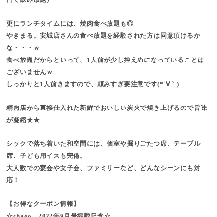
更にランチタイムには、焼肉食べ放題も◎
やきまる。安城店さんの食べ放題を経験された方は同意頂けるか
な・・・ｗ
食べ放題だからといって、1人前が少し控えめになっていることは
ございませんｗ
しっかりと1人前きますので、頼みすぎ要注意です(*´∀｀)
精肉店から直接仕入れた新鮮でおいしい炭火で焼き上げるので旨味
が凝縮★★
シックで落ち着いた和空間には、個室や掘りごたつ席、テーブル
席、子ども用イスも完備。
大人数での宴会や女子会、ファミリーなど、どんなシーンにも対
応！
【お得なクーポン情報】
☆chaoo 2022年9月号掲載記念☆