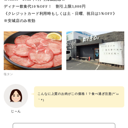
ディナー飲食代10％OFF！ 割引上限3,000円
《クレジットカード利用時もしくは土・日曜、祝日は5％OFF》
※安城店のみ有効
塩タン
こんなに上質のお肉がこの価格！？食べ過ぎ注意(*´ω
｀*)
じ～ん