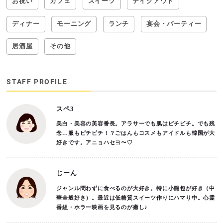
お祝い
カフェ
スイーツ
テイクアウト
ディナー
モーニング
ランチ
宴会・パーティー
居酒屋
その他
STAFF PROFILE
スペ3
美白・美容の美容番長。アラサーでも肌はピチピチ。でも残
念…服もピチピチ！？ごはんもコスメもアイドルも韓国が大
好きです。アニョハセヨ〜♡
じーん
ジャンル問わずに食べるのが大好き。特に小籠包が好き（中
華全般好き）。最近は低糖質スイーツ作りにハマり中。心霊
番組・ホラー映画を見るのが癒し♪