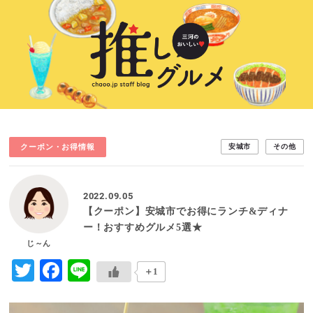
クーポン・お得情報
安城市
その他
2022.09.05
【クーポン】安城市でお得にランチ&ディナ
ー！おすすめグルメ5選★
じ～ん
Twitter
Facebook
Line
＋1