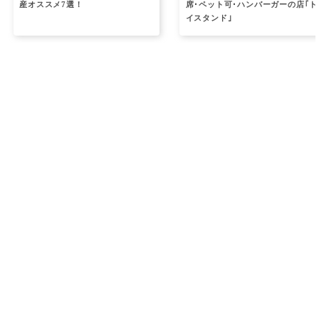
産オススメ7選！
席･ペット可･ハンバーガーの店｢ト
イスタンド｣