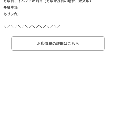
月曜日、イベント出店日（月曜が祝日の場合、翌火曜）
◆駐車場
あり(2台)
＼／＼／＼／＼／＼／＼／＼／＼／
お店情報の詳細はこちら