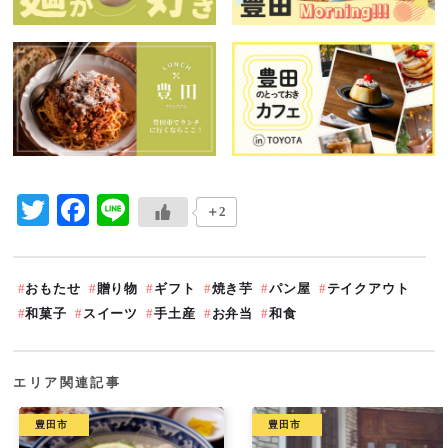
Twitter
Facebook
Line
＋2
おもたせ
贈り物
ギフト
焼き芋
パン屋
テイクアウト
和菓子
スイーツ
手土産
お弁当
和食
エリア関連記事
豊田市
豊田市