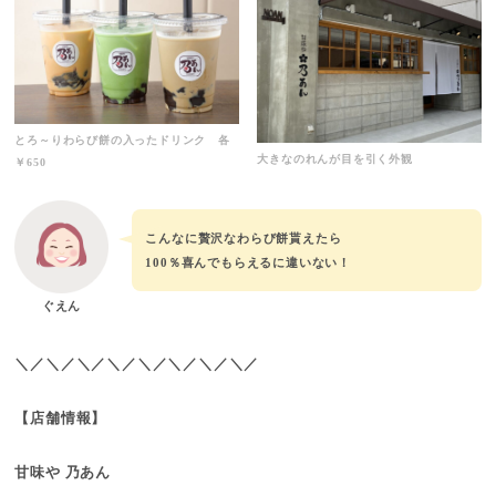
とろ～りわらび餅の入ったドリンク 各
大きなのれんが目を引く外観
￥650
こんなに贅沢なわらび餅貰えたら
100％喜んでもらえるに違いない！
ぐえん
＼／＼／＼／＼／＼／＼／＼／＼／
【店舗情報】
甘味や 乃あん