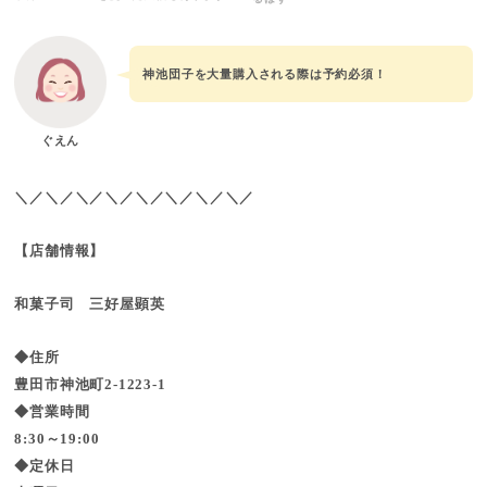
神池団子を大量購入される際は予約必須！
ぐえん
＼／＼／＼／＼／＼／＼／＼／＼／
【店舗情報】
和菓子司 三好屋顕英
◆住所
豊田市神池町2-1223-1
◆営業時間
8:30～19:00
◆定休日