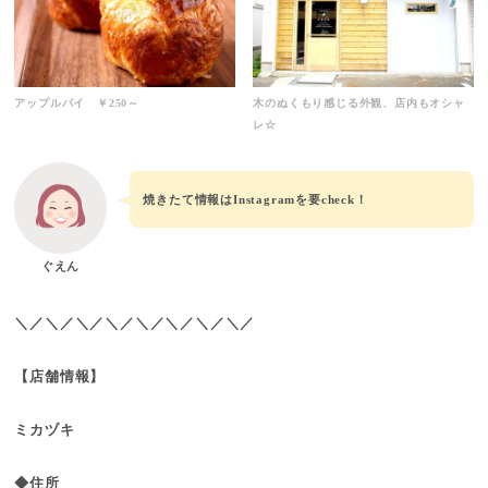
アップルパイ ￥250～
木のぬくもり感じる外観、店内もオシャ
レ☆
焼きたて情報はInstagramを要check！
ぐえん
＼／＼／＼／＼／＼／＼／＼／＼／
【店舗情報】
ミカヅキ
◆住所