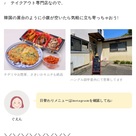
♪ テイクアウト専門店なので、
韓国の屋台のように小腹が空いたら気軽に立ち寄っちゃおう!
チヂミやお惣菜、さきいかキムチも絶品
ハングル語学堂内にて営業してます
日替わりメニューはinstagramを確認してね♪
ぐえん
＼／＼／＼／＼／＼／＼／＼／＼／