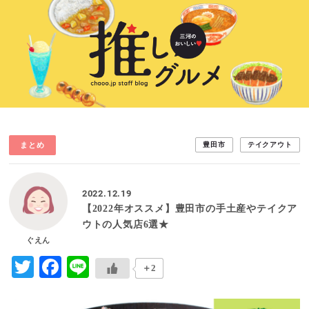
まとめ
豊田市
テイクアウト
2022.12.19
【2022年オススメ】豊田市の手土産やテイクア
ウトの人気店6選★
ぐえん
Twitter
Facebook
Line
＋2