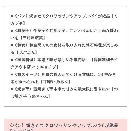
《パン》焼きたてクロワッサンやアップルパイが絶品【ミ
カヅキ】
《和菓子》生菓子や神池団子、こだわりぬいた上品な味わ
いを【三好屋顕英】
《和食》和空間で旬の食材を取り入れた懐石料理が楽しめ
る【花ごよみ】
《韓国料理》本場の味が楽しめる専門店 【韓国料理テイ
クアウト店 ハッキョチブ】
《和スイーツ》和食の職人がてがける甘味に、1年中かき
氷が食べられる【甘味や 乃あん】
《焼き芋》壺焼きで芋本来の甘みを最大限に引き出す【つ
ぼ焼き芋 うめちゃん】
《パン》焼きたてクロワッサンやアップルパイが絶品